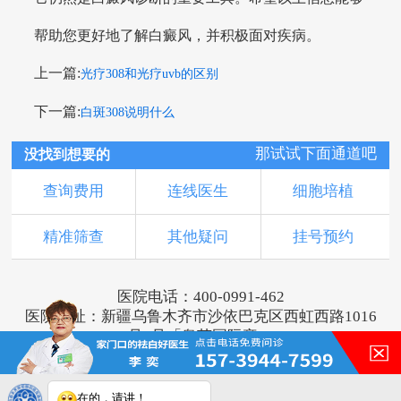
帮助您更好地了解白癜风，并积极面对疾病。
上一篇:
光疗308和光疗uvb的区别
下一篇:
白斑308说明什么
那试试下面通道吧
没找到想要的
查询费用
连线医生
细胞培植
精准筛查
其他疑问
挂号预约
医院电话：400-0991-462
医院地址：新疆乌鲁木齐市沙依巴克区西虹西路1016
号1号「奥莱国际旁」
版权所有：乌鲁木齐新军都皮肤病医院
新ICP备16001749号-2
注：本网站信息仅供参考，不能作为诊断及医疗依
在的，请讲！