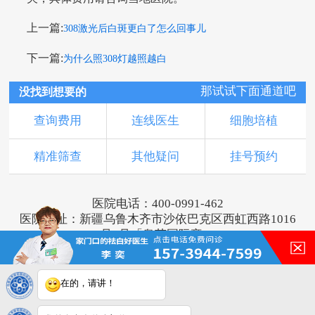
上一篇:
308激光后白斑更白了怎么回事儿
下一篇:
为什么照308灯越照越白
那试试下面通道吧
没找到想要的
查询费用
连线医生
细胞培植
精准筛查
其他疑问
挂号预约
医院电话：400-0991-462
医院地址：新疆乌鲁木齐市沙依巴克区西虹西路1016
号1号「奥莱国际旁」
版权所有：乌鲁木齐新军都皮肤病医院
新ICP备16001749号-2
注：本网站信息仅供参考，不能作为诊断及医疗依
在的，请讲！
据，服用药物或进行治疗时请遵医嘱。如有转载或引
用文章涉及版权问题，请与我们联系。