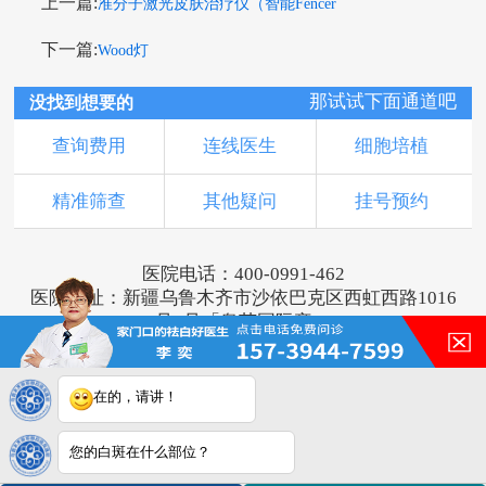
上一篇:
准分子激光皮肤治疗仪（智能Fencer
下一篇:
Wood灯
那试试下面通道吧
没找到想要的
查询费用
连线医生
细胞培植
精准筛查
其他疑问
挂号预约
医院电话：400-0991-462
医院地址：新疆乌鲁木齐市沙依巴克区西虹西路1016
号1号「奥莱国际旁」
版权所有：乌鲁木齐新军都皮肤病医院
新ICP备16001749号-2
注：本网站信息仅供参考，不能作为诊断及医疗依
在的，请讲！
据，服用药物或进行治疗时请遵医嘱。如有转载或引
用文章涉及版权问题，请与我们联系。
您的白斑在什么部位？