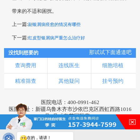
带来的不适和困扰。
上一篇:
副银屑病痊愈的情况有哪些
下一篇:
红皮型银屑病严重怎么治疗好
那试试下面通道吧
没找到想要的
查询费用
连线医生
细胞培植
精准筛查
其他疑问
挂号预约
医院电话：400-0991-462
医院地址：新疆乌鲁木齐市沙依巴克区西虹西路1016
号1号「奥莱国际旁」
版权所有：乌鲁木齐新军都皮肤病医院
新ICP备16001749号-2
注：本网站信息仅供参考，不能作为诊断及医疗依
在的，请讲！