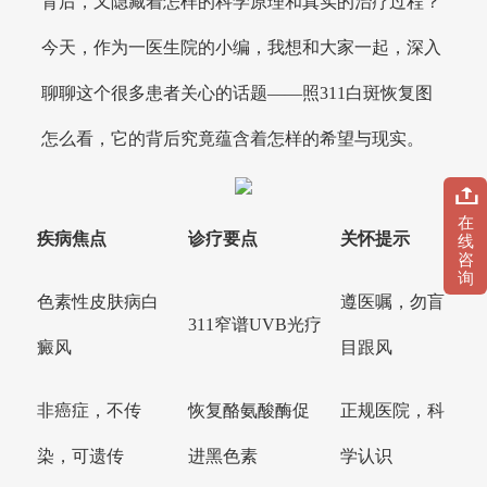
背后，又隐藏着怎样的科学原理和真实的治疗过程？
今天，作为一医生院的小编，我想和大家一起，深入
聊聊这个很多患者关心的话题——照311白斑恢复图
怎么看，它的背后究竟蕴含着怎样的希望与现实。
在
疾病焦点
诊疗要点
关怀提示
线
咨
询
色素性皮肤病白
遵医嘱，勿盲
311窄谱UVB光疗
癜风
目跟风
非癌症，不传
恢复酪氨酸酶促
正规医院，科
染，可遗传
进黑色素
学认识