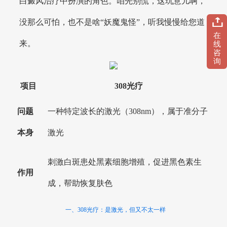
白癜风治疗中扮演的角色。咱先别慌，这玩意儿啊，
没那么可怕，也不是啥“妖魔鬼怪”，听我慢慢给您道
在
来。
线
咨
询
项目
308光疗
问题
一种特定波长的激光（308nm），属于准分子
本身
激光
刺激白斑患处黑素细胞增殖，促进黑色素生
作用
成，帮助恢复肤色
一、308光疗：是激光，但又不太一样