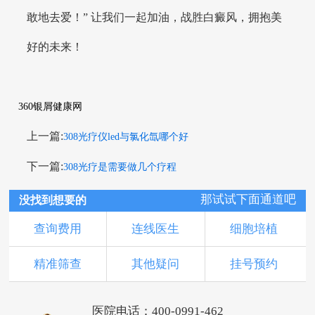
敢地去爱！” 让我们一起加油，战胜白癜风，拥抱美
好的未来！
360银屑健康网
上一篇:
308光疗仪led与氯化氙哪个好
下一篇:
308光疗是需要做几个疗程
那试试下面通道吧
没找到想要的
查询费用
连线医生
细胞培植
精准筛查
其他疑问
挂号预约
医院电话：400-0991-462