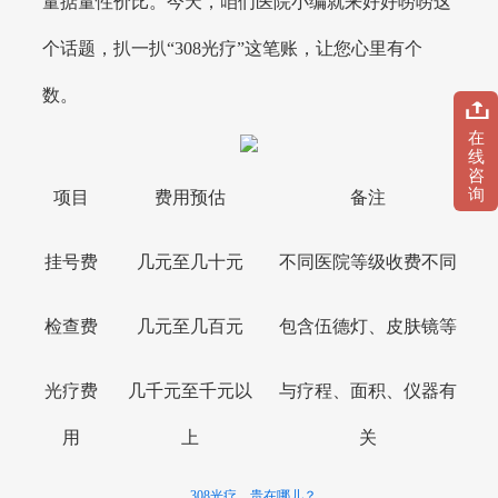
量掂量性价比。今天，咱们医院小编就来好好唠唠这
个话题，扒一扒“308光疗”这笔账，让您心里有个
数。
在
线
咨
询
项目
费用预估
备注
挂号费
几元至几十元
不同医院等级收费不同
检查费
几元至几百元
包含伍德灯、皮肤镜等
光疗费
几千元至千元以
与疗程、面积、仪器有
用
上
关
308光疗，贵在哪儿？