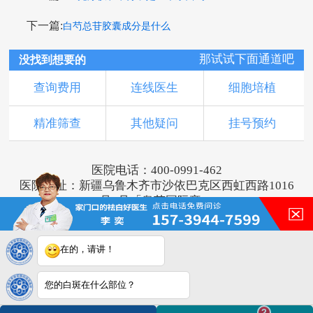
下一篇:
白芍总苷胶囊成分是什么
那试试下面通道吧
没找到想要的
查询费用
连线医生
细胞培植
精准筛查
其他疑问
挂号预约
医院电话：400-0991-462
医院地址：新疆乌鲁木齐市沙依巴克区西虹西路1016
号1号「奥莱国际旁」
版权所有：乌鲁木齐新军都皮肤病医院
新ICP备16001749号-2
注：本网站信息仅供参考，不能作为诊断及医疗依
在的，请讲！
据，服用药物或进行治疗时请遵医嘱。如有转载或引
用文章涉及版权问题，请与我们联系。
您的白斑在什么部位？
2