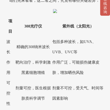
咱们先来看看，这二者之间，究竟有哪些关键差异：
线
咨
询
项
308光疗仪
紫外线（太阳光）
目
波
包括多种波长，如UVA、
精确的308纳米波长
长
UVB、UVC等
作
靶向治疗，科学刺激
作用广泛，可能损伤健康皮
用
黑素细胞增殖
肤，增加晒伤风险
可
剂量可控，医生根据
剂量不可控，受天气、时间等
控
肤质科学调节
因素影响
性