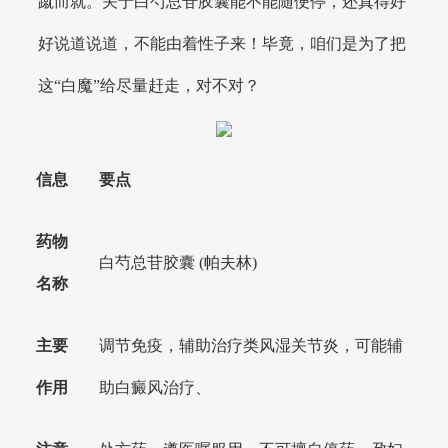
蹴而就。关于白芍总苷胶囊能不能随便停，还真得好
好说道说道，不能由着性子来！毕竟，咱们是为了把
这“白魔”给尽量赶走，对不对？
信息
要点
药物
白芍总苷胶囊 (帕夫林)
名称
主要
调节免疫，辅助治疗类风湿关节炎，可能辅
作用
助白癜风治疗、