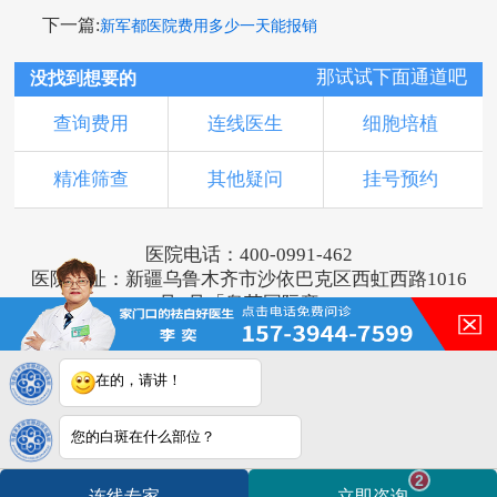
下一篇:
新军都医院费用多少一天能报销
那试试下面通道吧
没找到想要的
查询费用
连线医生
细胞培植
精准筛查
其他疑问
挂号预约
医院电话：400-0991-462
医院地址：新疆乌鲁木齐市沙依巴克区西虹西路1016
号1号「奥莱国际旁」
版权所有：乌鲁木齐新军都皮肤病医院
新ICP备16001749号-2
注：本网站信息仅供参考，不能作为诊断及医疗依
在的，请讲！
据，服用药物或进行治疗时请遵医嘱。如有转载或引
用文章涉及版权问题，请与我们联系。
您的白斑在什么部位？
2
连线专家
立即咨询