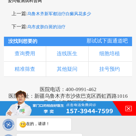
爱问银屑病科普网
上一篇:
乌鲁木齐新军都治疗白癜风花多少
下一篇:
乌市皮肤白斑的治疗
那试试下面通道吧
没找到想要的
查询费用
连线医生
细胞培植
精准筛查
其他疑问
挂号预约
医院电话：400-0991-462
医院地址：新疆乌鲁木齐市沙依巴克区西虹西路1016
号1号「奥莱国际旁」
版权所有：乌鲁木齐新军都皮肤病医院
新ICP备16001749号-2
注：本网站信息仅供参考，不能作为诊断及医疗依
在的，请讲！
据，服用药物或进行治疗时请遵医嘱。如有转载或引