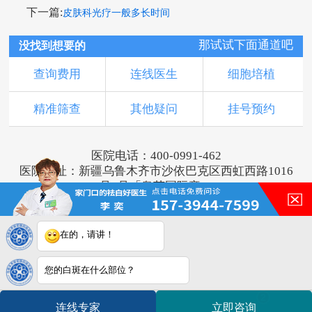
下一篇:
皮肤科光疗一般多长时间
那试试下面通道吧
没找到想要的
查询费用
连线医生
细胞培植
精准筛查
其他疑问
挂号预约
医院电话：400-0991-462
医院地址：新疆乌鲁木齐市沙依巴克区西虹西路1016
号1号「奥莱国际旁」
版权所有：乌鲁木齐新军都皮肤病医院
新ICP备16001749号-2
注：本网站信息仅供参考，不能作为诊断及医疗依
在的，请讲！
据，服用药物或进行治疗时请遵医嘱。如有转载或引
用文章涉及版权问题，请与我们联系。
您的白斑在什么部位？
2
连线专家
立即咨询