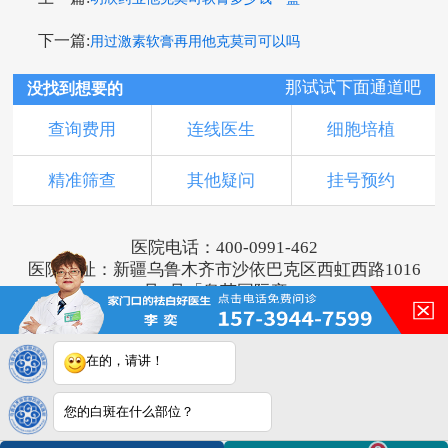
下一篇:
用过激素软膏再用他克莫司可以吗
那试试下面通道吧
没找到想要的
查询费用
连线医生
细胞培植
精准筛查
其他疑问
挂号预约
医院电话：400-0991-462
医院地址：新疆乌鲁木齐市沙依巴克区西虹西路1016
号1号「奥莱国际旁」
版权所有：乌鲁木齐新军都皮肤病医院
新ICP备16001749号-2
注：本网站信息仅供参考，不能作为诊断及医疗依
在的，请讲！
据，服用药物或进行治疗时请遵医嘱。如有转载或引
用文章涉及版权问题，请与我们联系。
您的白斑在什么部位？