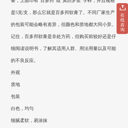
膏，上面印有“百多邦”或“莫匹罗星”字样，并且规格
是5克/支，那么它就是百多邦软膏了。不同厂家生产
在
线
的包装可能会略有差异，但颜色和质地都大同小异。
咨
询
记住，百多邦软膏是非处方药，但购买前较好还是仔
细阅读说明书，了解其适用人群、用法用量以及可能
的不良反应。
外观
质地
包装
白色，均匀
细腻柔软，易涂抹