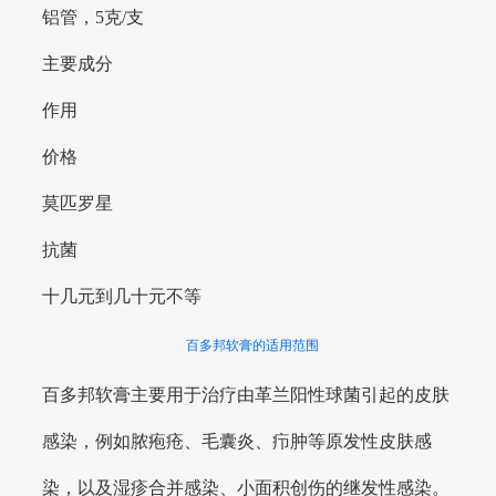
铝管，5克/支
主要成分
作用
价格
莫匹罗星
抗菌
十几元到几十元不等
百多邦软膏的适用范围
百多邦软膏主要用于治疗由革兰阳性球菌引起的皮肤
感染，例如脓疱疮、毛囊炎、疖肿等原发性皮肤感
染，以及湿疹合并感染、小面积创伤的继发性感染。