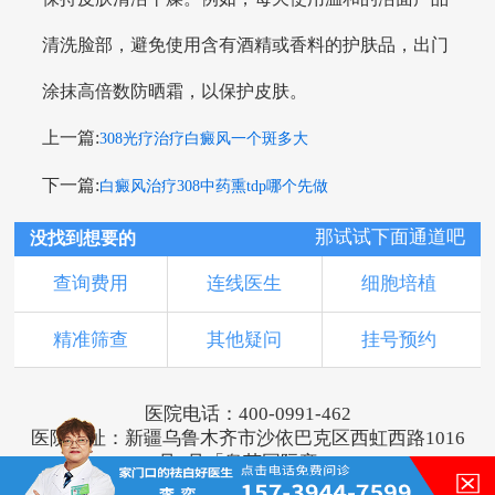
清洗脸部，避免使用含有酒精或香料的护肤品，出门
涂抹高倍数防晒霜，以保护皮肤。
上一篇:
308光疗治疗白癜风一个斑多大
下一篇:
白癜风治疗308中药熏tdp哪个先做
那试试下面通道吧
没找到想要的
查询费用
连线医生
细胞培植
精准筛查
其他疑问
挂号预约
医院电话：400-0991-462
医院地址：新疆乌鲁木齐市沙依巴克区西虹西路1016
号1号「奥莱国际旁」
版权所有：乌鲁木齐新军都皮肤病医院