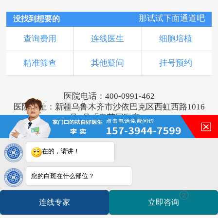
那试试下面通道吧
没找到想要的
查询费用
连线医生
细胞培植
精准筛查
其他疑问
挂号预约
医院电话：400-0991-462
医院地址：新疆乌鲁木齐市沙依巴克区西虹西路1016
号1号「奥莱国际旁」
版权所有：乌鲁木齐新军都皮肤病医院
新ICP备16001749号-2
注：本网站信息仅供参考，不能作为诊断及医疗依
在的，请讲！
据，服用药物或进行治疗时请遵医嘱。如有转载或引
用文章涉及版权问题，请与我们联系。
您的白斑在什么部位？
2
连线专家
立即咨询