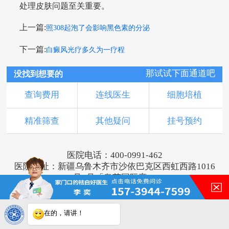
处理皮肤问题至关重要。
上一篇:
照308起泡了会影响黑色素的分泌
下一篇:
白癜风光疗多久为一疗程
那试试下面通道吧
没找到想要的
查询费用
连线医生
细胞培植
精准筛查
其他疑问
挂号预约
医院电话：400-0991-462
医院地址：新疆乌鲁木齐市沙依巴克区西虹西路1016
号1号「奥莱国际旁」
版权所有：乌鲁木齐新军都皮肤病医院
新ICP备16001749号-2
注：本网站信息仅供参考，不能作为诊断及医疗依
在的，请讲！
据，服用药物或进行治疗时请遵医嘱。如有转载或引