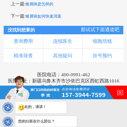
上一篇:
银屑病是怎样的
下一篇:
银屑病如何快速消退
那试试下面通道吧
没找到想要的
查询费用
连线医生
细胞培植
精准筛查
其他疑问
挂号预约
医院电话：400-0991-462
医院地址：新疆乌鲁木齐市沙依巴克区西虹西路1016
号1号「奥莱国际旁」
版权所有：乌鲁木齐新军都皮肤病医院
新ICP备16001749号-2
注：本网站信息仅供参考，不能作为诊断及医疗依
在的，请讲！
据，服用药物或进行治疗时请遵医嘱。如有转载或引
用文章涉及版权问题，请与我们联系。
您的白斑在什么部位？